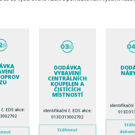
ÁVKA
DODÁVKA
DOD
AVENÍ
VYBAVENÍ
NÁB
ROPROV
CENTRÁLNÍCH
ZU
KOUPELEN A
ČISTÍCÍCH
MÍSTNOSTÍ
identifikační
í č. EDS akce:
identifikační č. EDS akce:
013D31
3002702
013D313002702
Stáh
Stáhnout
dokum
hnout