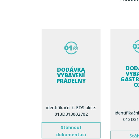
DOD
DODÁVKA
VYB
VYBAVENÍ
GAST
PRÁDELNY
O
identifikační č. EDS akce:
identifikačn
013D313002702
013D31
Stáhnout
dokumentaci
Stá