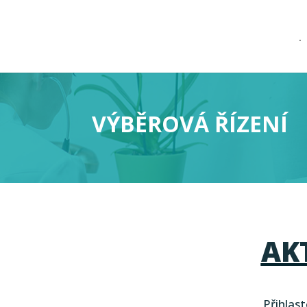
.
VÝBĚROVÁ ŘÍZENÍ
AK
Přihlas