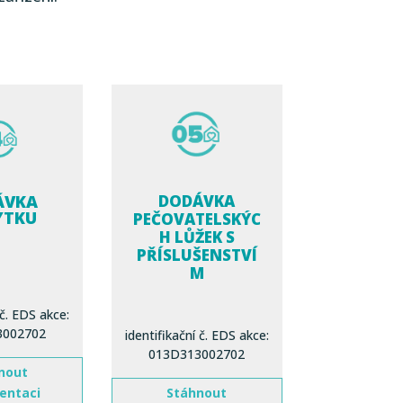
ÁVKA
DODÁVKA
YTKU
PEČOVATELSKÝC
H LŮŽEK S
PŘÍSLUŠENSTVÍ
M
 č. EDS akce:
3002702
identifikační č. EDS akce:
013D313002702
nout
entaci
Stáhnout