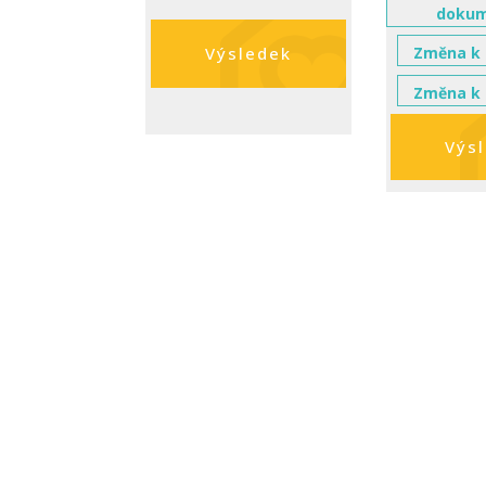
dokum
Změna k 
Výsledek
Změna k 
Výs