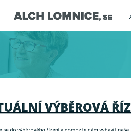
TUÁLNÍ VÝBĚROVÁ ŘÍZ
te se do výběrového řízení a pomozte nám vybavit naše z